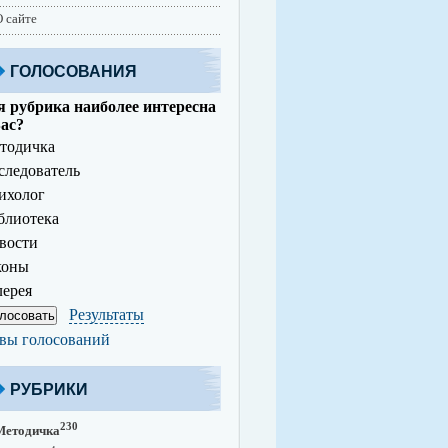
 сайте
ГОЛОСОВАНИЯ
 рубрика наиболее интересна
ас?
тодичка
ледователь
ихолог
лиотека
вости
коны
ерея
Результаты
вы голосований
РУБРИКИ
230
Методичка