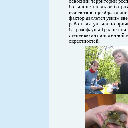
освоении территории респ
большинства видов батрах
вследствие преобразовани
фактор является узким зв
работы актуальна по прич
батрахофауны Гродненщин
степенью антропогенной н
окрестностей.