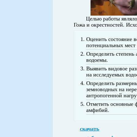
Целью работы являло
Гожа и окрестностей. Исх
Оценить
состояние в
потенциальных мест
Определить степень 
водоемы.
Выявить
видовое ра
на исследуемых водо
Определить размерны
земноводных на нере
антропогенной нагру
Отметить
основные ф
амфибий.
скачать