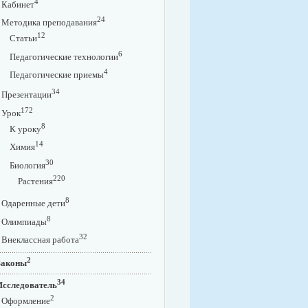
4
Кабинет
24
Методика преподавания
12
Статьи
6
Педагогические технологии
4
Педагогические приемы
34
Презентации
172
Урок
8
К уроку
14
Химия
30
Биология
220
Растения
8
Одаренные дети
8
Олимпиады
32
Внеклассная работа
2
Законы
34
Исследователь
2
Оформление