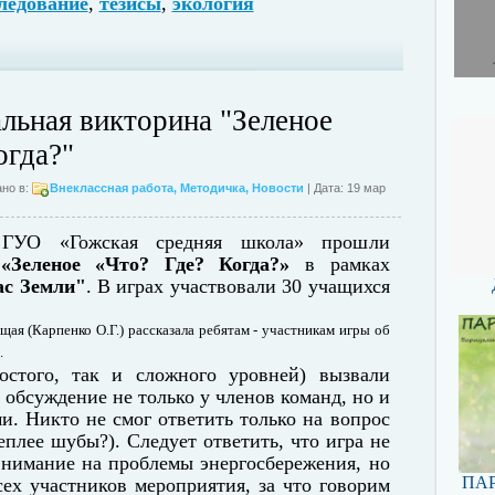
ледование
,
тезисы
,
экология
льная викторина "Зеленое
огда?"
но в:
Внеклассная работа
,
Методичка
,
Новости
| Дата: 19 мар
ГУО «Гожская средняя школа» прошли
ы
«Зеленое «Что? Где? Когда?»
в рамках
ас Земли"
. В играх участвовали 30 учащихся
ая (Карпенко О.Г.) рассказала ребятам - участникам игры об
.
остого, так и сложного уровней) вызвали
 обсуждение не только у членов команд, но и
и. Никто не смог ответить только на вопрос
еплее шубы?). Следует ответить, что игра не
внимание на проблемы энергосбережения, но
ПАР
ех участников мероприятия, за что говорим