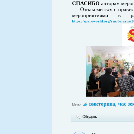
СПАСИБО
авторам меро
Ознакомиться с правил
мероприятиями в 
https://spareworld.org/rus/belarus/
викторина
,
час зе
Метки:
Обсудить