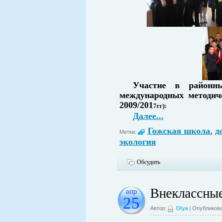
Участие в районны
международных
методич
2009/201
7гг):
Далее...
Гожская школа
,
д
Метки:
экология
Обсудить
Внеклассные
апр
25
Автор:
Olya
| Опубликова