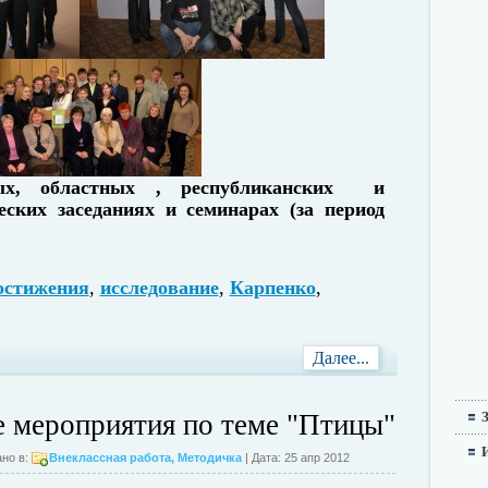
х, областных , республиканских
и
еских заседаниях и семинарах
(за период
остижения
,
исследование
,
Карпенко
,
Далее...
 мероприятия по теме "Птицы"
но в:
Внеклассная работа
,
Методичка
| Дата: 25 апр 2012