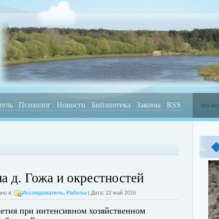
тель
Психолог
Новости
Библиотека
Законы
RSS
а д. Гожа и окрестностей
но в:
Исследователь
,
Работы
| Дата: 22 май 2016
летия при интенсивном хозяйственном