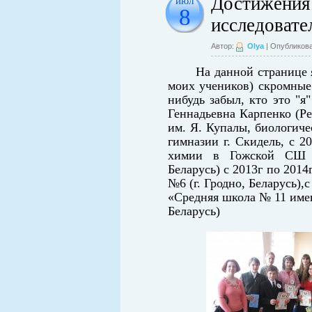
Достижения 
июл
8
исследовате
Автор:
Olya
| Опубликова
На данной странице
моих учеников) скромные 
нибудь забыл, кто это "я
Геннадьевна Карпенко (Ре
им. Я. Купалы, биологиче
гимназии г. Скидель, с 2
химии в Гожской СШ (Г
Беларусь)
с 2013г
по 2014
№6 (
г. Гродно, Беларусь)
«Средняя школа № 11 имен
Беларусь)