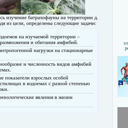
сь изучение батрахофауны на территории д.
одя из цели, определены следующие задачи:
одоемов на изучаемой территории –
 размножения и
обитания амфибий.
эл
р
антропогенной нагрузки на стационарные
знообразие и численность видов амфибий
емах.
е показатели взрослых особей
стилищах в водоемах
с разной степенью
зки.
енологические явления в жизни