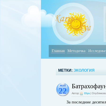
Главная
Методичка
Исследова
МЕТКИ:
ЭКОЛОГИЯ
Батрахофаун
май
22
Автор:
Olya
| Опубликова
За последние десяти