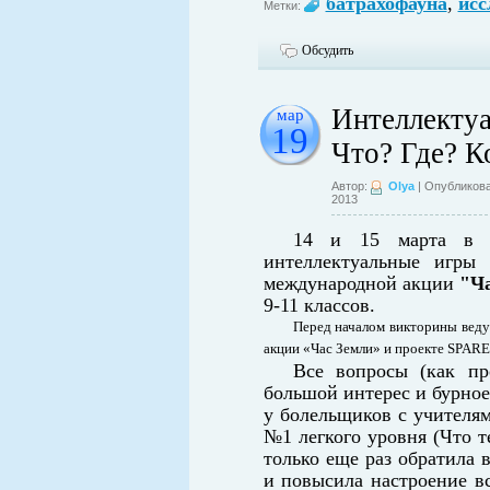
батрахофауна
,
исс
Метки:
Обсудить
Интеллектуа
мар
19
Что? Где? К
Автор:
Olya
| Опубликова
2013
14 и 15 марта в 
интеллектуальные игр
международной акции
"Ч
9-11 классов.
Перед началом викторины ведущ
акции «Час Земли» и проекте SPARE
Все вопросы (как пр
большой интерес и бурное
у болельщиков с учителям
№1 легкого уровня (Что т
только еще раз обратила 
и повысила настроение вс