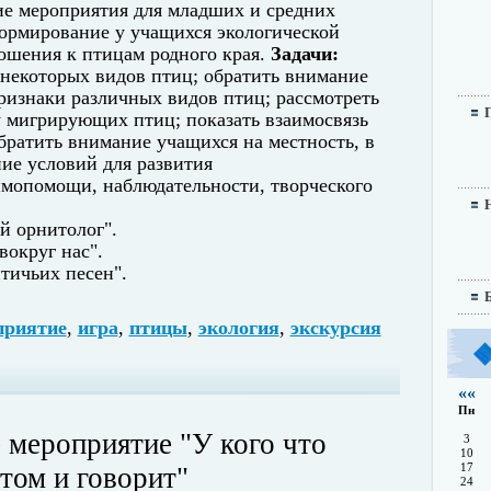
ие мероприятия для младших и средних
ормирование у учащихся экологической
ошения к птицам родного края.
Задачи:
 некоторых видов птиц; обратить внимание
ризнаки различных видов птиц; рассмотреть
 мигрирующих птиц; показать взаимосвязь
братить внимание учащихся на местность, в
ние условий для развития
имопомощи, наблюдательности, творческого
й орнитолог".
вокруг нас".
тичьих песен".
приятие
,
игра
,
птицы
,
экология
,
экскурсия
««
Пн
 мероприятие "У кого что
3
10
 том и говорит"
17
24