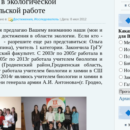
в экологической
О
льской работе
но в:
Достижения
,
Исследователь
| Дата: 8 июл 2012
 я предлагаю Вашему вниманию наши (мои и
Какая
достижения в области экологии. Если кто -
для В
" - разрешите еще раз представиться: Ольга
Ме
пина), учитель 1 категории. Закончила ГрГУ
Исс
ский факультет. С 2003г по 2005г работала в
Пс
005г
по 2013г
работала
учителем биологии и
Биб
родненский район,Гродненская область,
г
работала
учителем биологии и химии в СШ
Но
,с 2014г являюсь учителем биологии и химии в
За
и генерала армии А.И. Антонова»(г. Гродно,
Гал
Архи