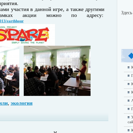
приятия.
ами участия в данной игре, а также другими
Здесь
рамках акции можно по адресу:
2013/earthhour
К
Г
А
мли
,
экология
П
У
са
К