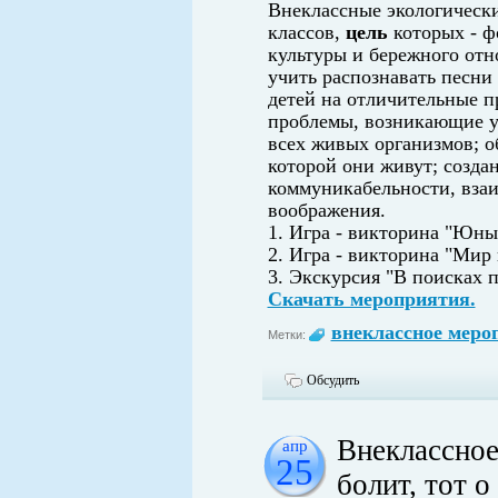
Внеклассные экологическ
классов,
цель
которых - ф
культуры и бережного отн
учить распознавать песни
детей на отличительные п
проблемы, возникающие у
всех живых организмов; о
которой они живут; созда
коммуникабельности, вза
воображения.
1. Игра - викторина "Юны
2. Игра - викторина "Мир 
3. Экскурсия "В поисках п
Скачать мероприятия.
внеклассное меро
Метки:
Обсудить
Внеклассное
апр
25
болит, тот о