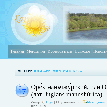
Главная
Методичка
Исследователь
Психолог
Новост
МЕТКИ:
JÚGLANS MANDSHÚRICA
Оре́х маньчжу́рский, или О
июл
17
(лат. Júglans mandshúrica)
Автор:
Olya
| Опубликовано в:
Методичка
июл 2019