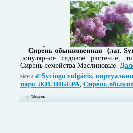
Сире́нь обыкнове́нная
(лат. Sy
популярное садовое растение, т
Сирень семейства Маслиновые.
Дале
Syrínga vulgáris
,
виртуальна
Метки:
парк ЖИЛИБЕРА
,
Сире́нь обыкно
Обсудить