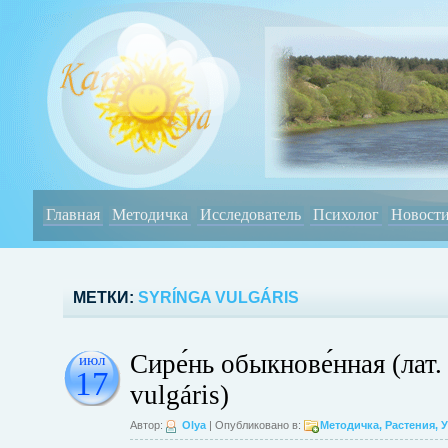
Главная
Методичка
Исследователь
Психолог
Новост
МЕТКИ:
SYRÍNGA VULGÁRIS
Сире́нь обыкнове́нная (лат.
июл
17
vulgáris)
Автор:
Olya
| Опубликовано в:
Методичка
,
Растения
,
У