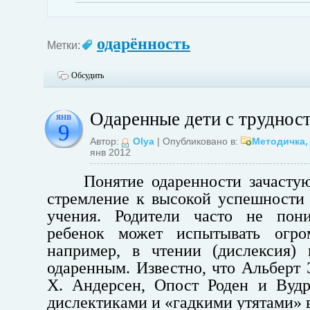
одарённость
Метки:
Обсудить
Одаренные дети с труднос
янв
9
Автор:
Olya
| Опубликовано в:
Методичка
янв 2012
Понятие одаренности зачасту
стремление к высокой успешности 
учения. Родители часто не пон
ребенок может испытывать огро
например, в чтении (дислексия) 
одаренным. Известно, что Альберт
Х. Андерсен, Опост Роден и Вуд
дислектиками и «гадкими утятами»