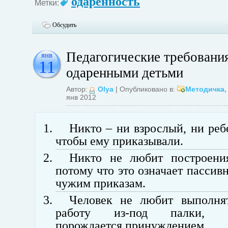
одарённость
Метки:
Обсудить
Педагогические требования
янв
11
одаренными детьми
Автор:
Olya
| Опубликовано в:
Методичка
янв 2012
Никто – ни взрослый, ни реб
чтобы ему приказывали.
Никто не любит построени
потому что это означает пассив
чужим приказам.
Человек не любит выполня
работу из-под палки, со
порождается принуждением.