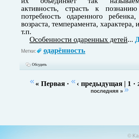
их объединяет так называем
активность, страсть к познани
потребность одаренного ребенка,
возраста, темперамента, характера, 
т.п.
Особенности одаренных детей
...
Д
одарённость
Метки:
Обсудить
« Первая
·
‹ предыдущая
|
1
·
последняя »
© Ka