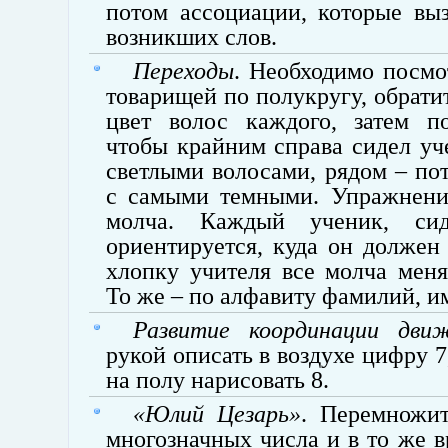
потом ассоциации, которые вы
возникших слов.
Переходы
. Необходимо посмо
товарищей по полукругу, обрати
цвет волос каждого, затем по
чтобы крайним справа сидел у
светлыми волосами, рядом – пот
с самыми темными. Упражнени
молча. Каждый ученик, си
ориентируется, куда он должен
хлопку учителя все молча мен
То же – по алфавиту фамилий, им
Развитие координации дви
рукой описать в воздухе цифру 7
на полу нарисовать 8.
«Юлий Цезарь»
. Перемножи
многозначных числа и в то же в