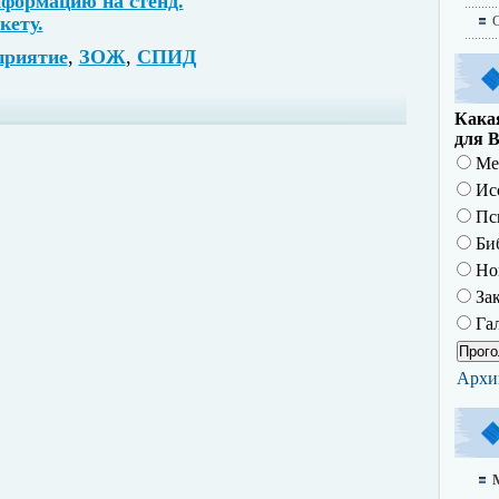
нформацию на стенд.
кету.
О
приятие
,
ЗОЖ
,
СПИД
Какая
для В
Ме
Исс
Пс
Биб
Но
За
Гал
Архи