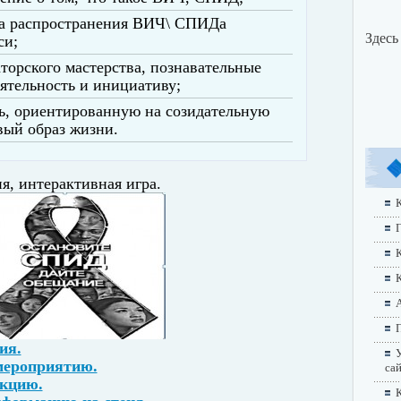
ма распространения ВИЧ\ СПИДа
Здесь
си;
торского мастерства, познавательные
оятельность и инициативу;
ь, ориентированную на созидательную
вый образ жизни.
ия, интерактивная игра.
К
Г
А
П
ия.
У
мероприятию.
са
екцию.
К