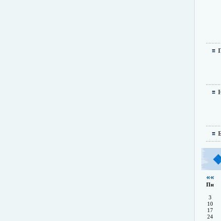
««
Пн
3
10
17
24