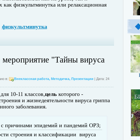
х как физкультминутка или релаксационная
,
физкультминутка
 мероприятие "Тайны вируса
но в:
Внеклассная работа
,
Методичка
,
Презентации
| Дата: 24
для 10-11 классов,
ц
ель
которого -
строения и жизнедеятельности вируса гриппа
нного заболевания.
 с причинами эпидемий и пандемий ОРЗ;
ости строения и классификации вируса