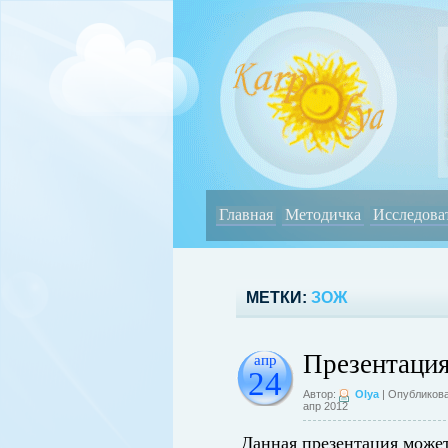
Главная
Методичка
Исследова
МЕТКИ:
ЗОЖ
Презентация
апр
24
Автор:
Olya
| Опубликова
апр 2012
Данная презентация может 