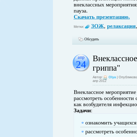
внеклассных мероприятия
пауза.
Скачать презентацию.
ЗОЖ
,
релаксация
Метки:
Обсудить
Внеклассное
апр
24
гриппа"
Автор:
Olya
| Опубликова
апр 2012
Внеклассное мероприятие 
рассмотреть особенности 
как возбудителя инфекцио
Задачи
:
о
знакомить учащихся
рассмотреть особенн