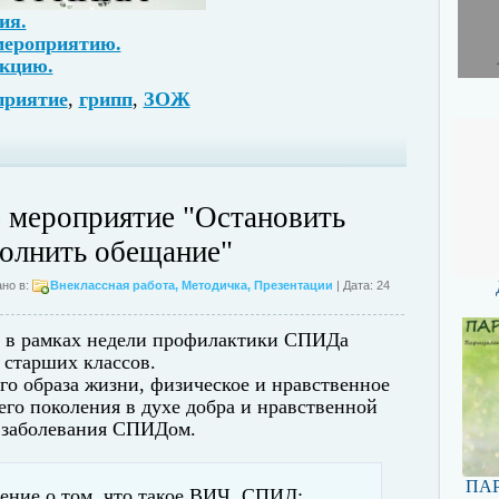
ия.
мероприятию.
екцию.
приятие
,
грипп
,
ЗОЖ
 мероприятие "Остановить
олнить обещание"
но в:
Внеклассная работа
,
Методичка
,
Презентации
| Дата: 24
 в рамках недели профилактики СПИДа
 старших классов.
го образа жизни, физическое и нравственное
го поколения в духе добра и нравственной
 заболевания СПИДом.
ПАР
ление о том, что такое ВИЧ, СПИД;