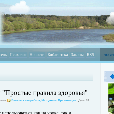
тель
Психолог
Новости
Библиотека
Законы
RSS
 "Простые правила здоровья"
но в:
Внеклассная работа
,
Методичка
,
Презентации
| Дата: 24
использоваться как на уроке, так и