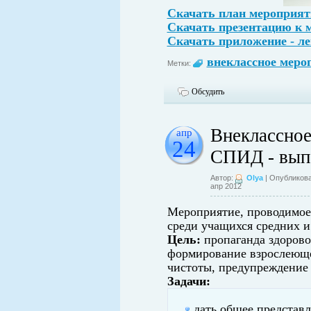
Скачать план мероприят
Скачать презентацию к 
Скачать приложение - л
внеклассное меро
Метки:
Обсудить
Внеклассное
апр
24
СПИД - вып
Автор:
Olya
| Опубликова
апр 2012
Мероприятие, проводимое
среди учащихся средних и
Цель:
пропаганда здорово
формирование взрослеюще
чистоты, предупреждение
Задачи:
дать общее представ