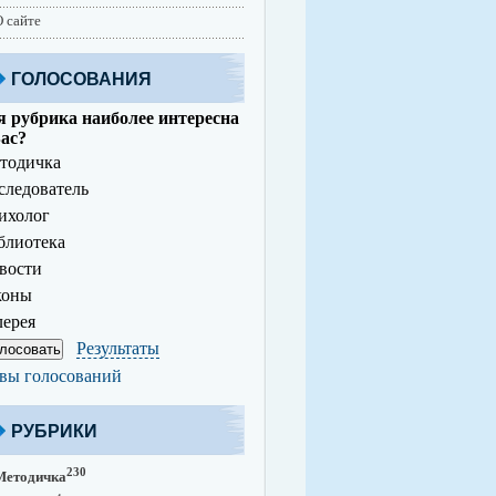
 сайте
ГОЛОСОВАНИЯ
 рубрика наиболее интересна
ас?
тодичка
ледователь
ихолог
лиотека
вости
коны
ерея
Результаты
вы голосований
РУБРИКИ
230
Методичка