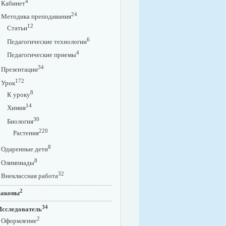
4
Кабинет
24
Методика преподавания
12
Статьи
6
Педагогические технологии
4
Педагогические приемы
34
Презентации
172
Урок
8
К уроку
14
Химия
30
Биология
220
Растения
8
Одаренные дети
8
Олимпиады
32
Внеклассная работа
2
Законы
34
Исследователь
2
Оформление