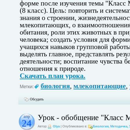
форме после изучения темы "Класс
(8 класс). Цель: повторить и систем
знания о строении, жизнедеятельнос
млекопитающих, о взаимоотношения
обитания, роли этих животных в при
человека; создать условия для форм
учащихся навыков групповой работы
выделять главное, представлять резу
деятельности; воспитание чувства б
отношения к природе.
Скачать план урока.
биология
,
млекопитающие
,
Метки:
Обсудить
Урок - обобщение "Класс
апр
24
Автор:
Olya
| Опубликовано в:
Биология
,
Методичка
,