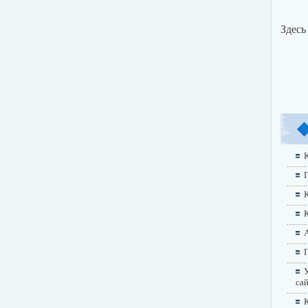
Здесь
К
Г
А
П
У
са
К