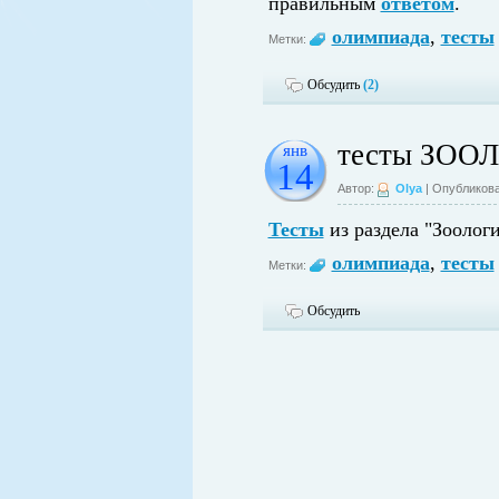
правильным
ответом
.
олимпиада
,
тесты
Метки:
Обсудить
(2)
тесты ЗОО
янв
14
Автор:
Olya
| Опубликова
Тесты
из раздела "Зоолог
олимпиада
,
тесты
Метки:
Обсудить