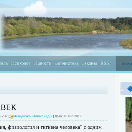
тель
Психолог
Новости
Библиотека
Законы
RSS
ОВЕК
но в:
Методичка
,
Олимпиады
| Дата: 16 янв 2012
ия, физиология и гигиена человека" с одним