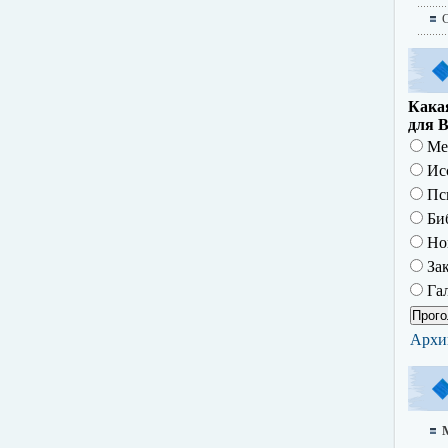
О
Какая
для В
Ме
Исс
Пс
Биб
Но
За
Гал
Архи