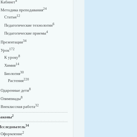
4
Кабинет
24
Методика преподавания
12
Статьи
6
Педагогические технологии
4
Педагогические приемы
34
Презентации
172
Урок
8
К уроку
14
Химия
30
Биология
220
Растения
8
Одаренные дети
8
Олимпиады
32
Внеклассная работа
2
Законы
34
Исследователь
2
Оформление