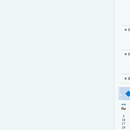
««
Пн
3
10
17
24