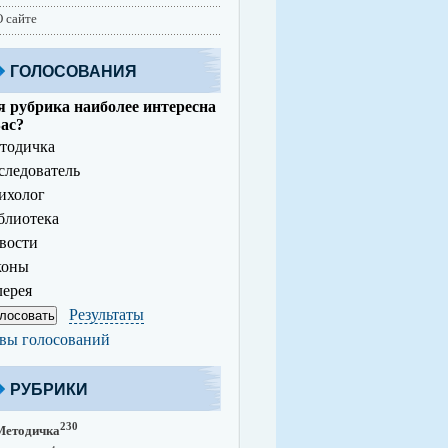
 сайте
ГОЛОСОВАНИЯ
 рубрика наиболее интересна
ас?
тодичка
ледователь
ихолог
лиотека
вости
коны
ерея
Результаты
вы голосований
РУБРИКИ
230
Методичка