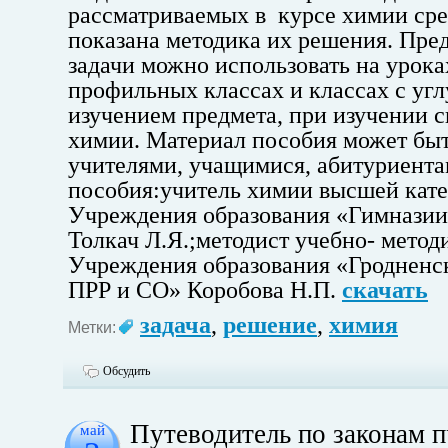
рассматриваемых в курсе химии ср
показана методика их решения. Пре
задачи можно использовать
на урока
профильных классах и классах с уг
изучением
предмета, при изучении 
химии. Материал пособия может бы
учителями, учащимися, абитуриента
пособия:учитель химии высшей кате
Учреждения
образования «Гимназии
Толкач
Л.Я.;методист учебно- метод
Учреждения образования «Гроднен
ПРР
и СО» Коробова Н.П.
скачать
задача
,
решение
,
химия
Метки:
Обсудить
Путеводитель по законам п
май