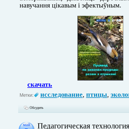
навучання цікавым і эфектыўным.
скачать
исследование
,
птицы
,
эколо
Метки:
Обсудить
Педагогическая технология
май