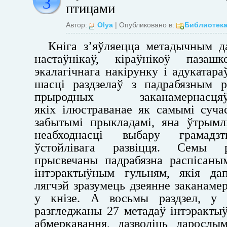
3
птицами
Автор:
Olya
| Опубликовано в:
Библиотек
Кніга з’яўляецца метадычным д
настаўнікаў, кіраўнікоў пазаш
экалагічнага накірунку і адукатар
шасці раздзелаў з падрабязным р
прыродных заканамернасц
якіх ілюстраванае як самымі суча
забытымі прыкладамі, яна ўтрымл
неабходнасці выбару грамадз
ўстойлівага развіцця. Семы 
прысвечаны падрабязна распісан
інтэрактыўным гульням, якія да
лягчэй зразумець дзеянне заканаме
у кнізе. А восьмы раздзел, у 
разгледжаны 27 метадаў інтэрактыў
абмеркавання, дазволіць дарослы