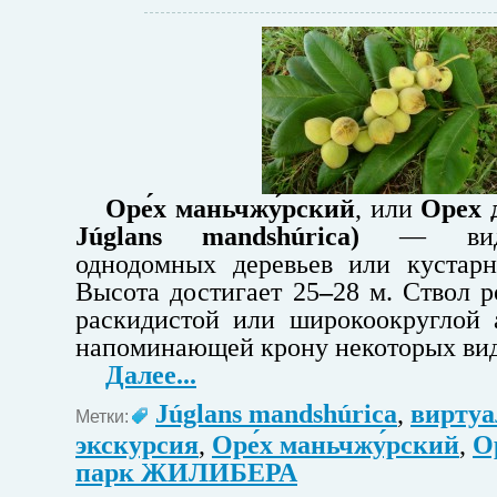
Оре́х маньчжу́рский
, или
Орех 
Júglans mandshúrica)
— вид 
однодомных деревьев или кустарн
Высота достигает 25
–
28 м. Ствол р
раскидистой или широкоокруглой 
напоминающей крону некоторых вид
Далее...
Júglans mandshúrica
,
виртуа
Метки:
экскурсия
,
Оре́х маньчжу́рский
,
О
парк ЖИЛИБЕРА