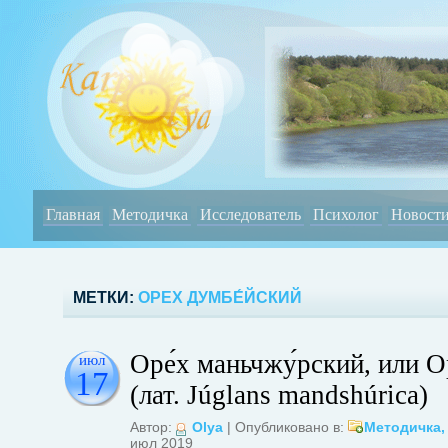
Главная
Методичка
Исследователь
Психолог
Новост
МЕТКИ:
ОРЕХ ДУМБЕ́ЙСКИЙ
Оре́х маньчжу́рский, или О
июл
17
(лат. Júglans mandshúrica)
Автор:
Olya
| Опубликовано в:
Методичка
июл 2019