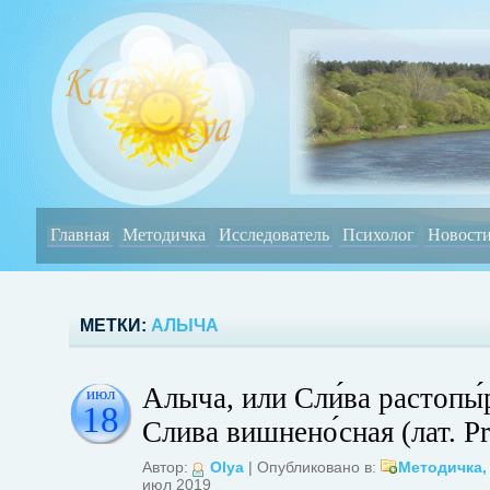
Главная
Методичка
Исследователь
Психолог
Новост
МЕТКИ:
АЛЫЧА
Алыча, или Сли́ва растопы́
июл
18
Слива вишнено́сная (лат. Pr
Автор:
Olya
| Опубликовано в:
Методичка
июл 2019