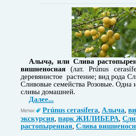
Алыча, или
Сли́ва растопы́ре
вишнено́сная
(лат. Prúnus cerasí
деревянистое растение; вид рода С
Сливовые семейства Розовые. Одна 
сливы домашней.
Далее...
Prúnus cerasífera
,
Алыча
,
ви
Метки:
экскурсия
,
парк ЖИЛИБЕРА
,
Сли
растопы́ренная
,
Слива вишнено́с