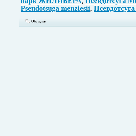
парк ЖИЛИБЕРА
,
Псевдотсуга М
Pseudotsuga menziesii
,
Псевдотсуга
Обсудить