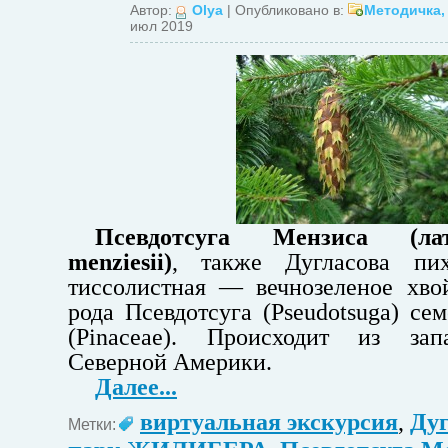
Автор:
Olya
| Опубликовано в:
Методичка
июл 2019
Псевдотсуга Мензиса
(л
menziesii)
, также Дугласова пих
тиссолистная — вечнозеленое хво
рода Псевдотсуга (Pseudotsuga) се
(Pinaceae). Происходит из зап
Северной Америки.
Далее...
виртуальная экскурсия
,
Дуг
Метки: