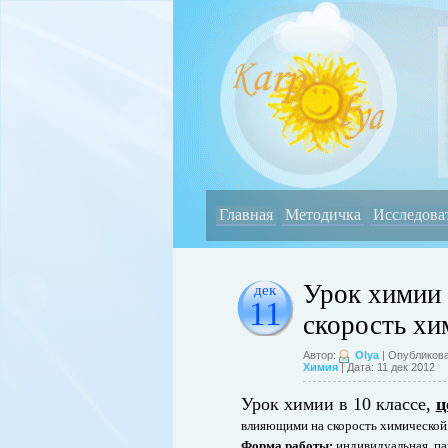
Главная
Методичка
Исследова
Урок химии
дек
11
скорость хи
Автор:
Olya
| Опубликова
Химия
| Дата: 11 дек 2012
Урок химии в 10 классе,
ц
влияющими на скорость химической
Форма работы:
индивидуальная, па