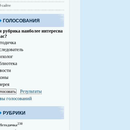
 сайте
ГОЛОСОВАНИЯ
 рубрика наиболее интересна
ас?
тодичка
ледователь
ихолог
лиотека
вости
коны
ерея
Результаты
вы голосований
РУБРИКИ
230
Методичка