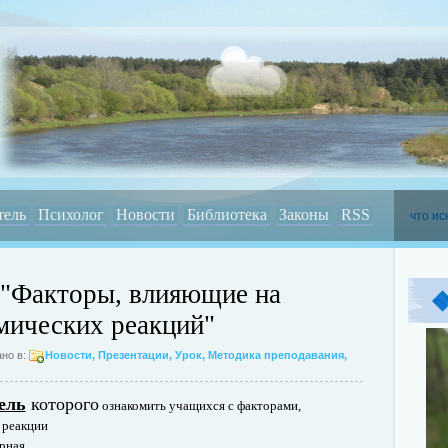
тель
Психолог
Новости
Библиотека
Законы
RSS
 "Факторы, влияющие на
мических реакций"
но в:
Новости
,
Презентации
,
Урок
,
Методика преподавания
,
ель
которого
ознакомить учащихся с факторами,
 реакции
рная.