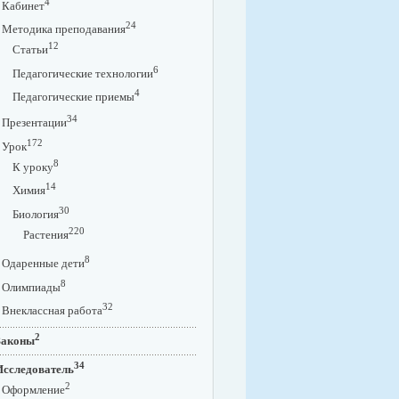
4
Кабинет
24
Методика преподавания
12
Статьи
6
Педагогические технологии
4
Педагогические приемы
34
Презентации
172
Урок
8
К уроку
14
Химия
30
Биология
220
Растения
8
Одаренные дети
8
Олимпиады
32
Внеклассная работа
2
Законы
34
Исследователь
2
Оформление