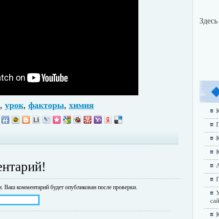
Здесь
,
урок
,
факторы
,
химия
К
Г
ентарий!
А
П
и.
Ваш комментарий будет опубликован после проверки.
У
са
К