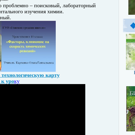
 проблемно – поисковый, лабораторный
нтального изучения химии.
ный.
 технологическую карту
 к уро
ку