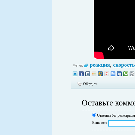
реакция
,
скорость
Метки:
Обсудить
Оставьте комм
Ответить без регистраци
Ваше имя