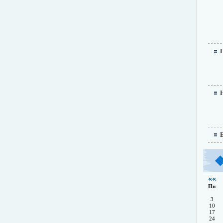
««
Пн
3
10
17
24