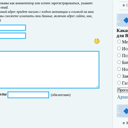
ованы как комментатор или хотите зарегистрироваться, укажите
О
email.
нный адрес придет письмо с кодом активации и ссылкой на ваш
 вы сможете изменить свои данные, включая адрес сайта, ник,
)
Какая
для В
Ме
Исс
Пс
Биб
Но
За
Гал
олы
(обязательно)
Архи