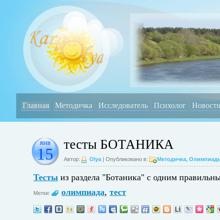
Главная
Методичка
Исследователь
Психолог
Новост
тесты БОТАНИКА
янв
15
Автор:
Olya
| Опубликовано в:
Методичка
,
Олимпиад
Тесты
из раздела "Ботаника" с одним правиль
олимпиада
,
тест
Метки: