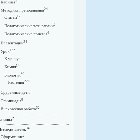
4
Кабинет
24
Методика преподавания
12
Статьи
6
Педагогические технологии
4
Педагогические приемы
34
Презентации
172
Урок
8
К уроку
14
Химия
30
Биология
220
Растения
8
Одаренные дети
8
Олимпиады
32
Внеклассная работа
2
Законы
34
Исследователь
2
Оформление