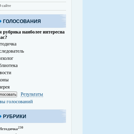
 сайте
ГОЛОСОВАНИЯ
 рубрика наиболее интересна
ас?
тодичка
ледователь
ихолог
лиотека
вости
коны
ерея
Результаты
вы голосований
РУБРИКИ
230
Методичка