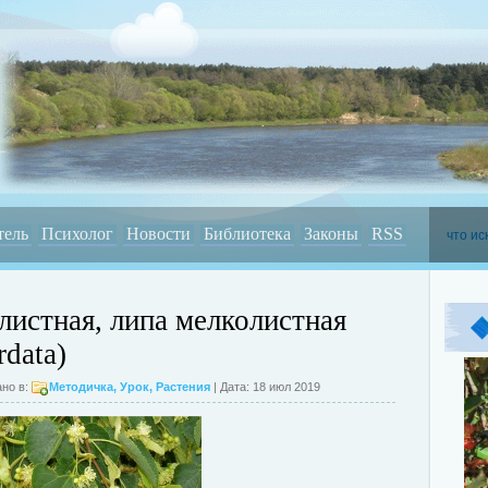
тель
Психолог
Новости
Библиотека
Законы
RSS
листная, липа мелколистная
rdata)
но в:
Методичка
,
Урок
,
Растения
| Дата: 18 июл 2019