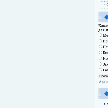
О
Какая
для В
Ме
Исс
Пс
Биб
Но
За
Гал
Архи