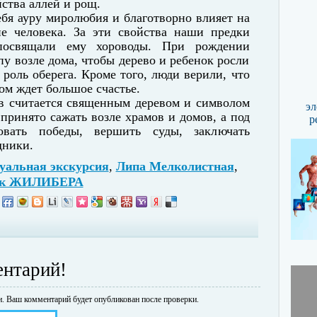
ства аллей и рощ.
ебя ауру миролюбия и благотворно влияет на
ие человека. За эти свойства наши предки
посвящали ему хороводы. При рождении
пу возле дома, чтобы дерево и ребенок росли
 роль оберега. Кроме того, люди верили, что
ом ждет большое счастье.
в считается священным деревом и символом
эл
 принято сажать возле храмов и домов, а под
р
овать победы, вершить суды, заключать
дники.
уальная экскурсия
,
Липа Мелколистная
,
рк ЖИЛИБЕРА
ентарий!
и.
Ваш комментарий будет опубликован после проверки.