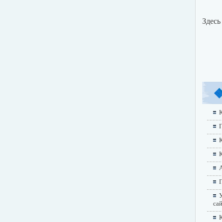
Здесь
К
Г
А
П
У
са
К