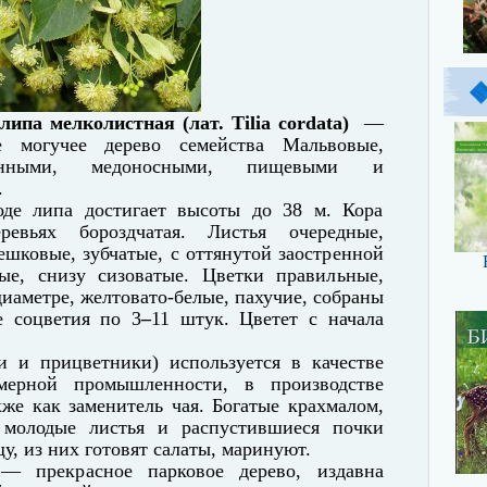
липа мелколистная (лат. Tilia cordata)
—
ое могучее дерево семейства Мальвовые,
венными, медоносными, пищевыми и
.
оде липа достигает высоты до 38 м. Кора
евьях бороздчатая. Листья очередные,
шковые, зубчатые, с оттянутой заостренной
ные, снизу сизоватые. Цветки правильные,
 диаметре, желтовато-белые, пахучие, собраны
 соцветия по 3
–
11 штук. Цветет с начала
и и прицветники) используется в качестве
мерной промышленности, в производстве
кже как заменитель чая. Богатые крахмалом,
 молодые листья и распустившиеся почки
у, из них готовят салаты, маринуют.
 — прекрасное парковое дерево, издавна