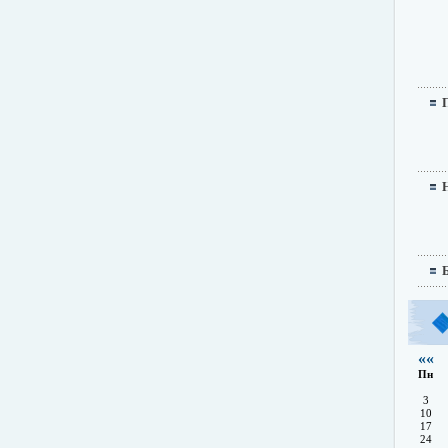
««
Пн
3
10
17
24