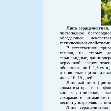
Липа сердцелистная,
листопадное благородн
обладающее лекарст
техническими свойствами
В естественной прир
темная, на старых дер
сердцевидные, длинночере
верхушкой, сверху зеле
обоеполые, до 1
–
1,5 см в
в повислые щитковидные
июля 10
–
15 дней.
Липовый цвет (цветк
ароматизатора в парфю
коньяков и ликеров, а та
сахарами и витаминами
весной употребляют в пищ
Липа сердцелистная