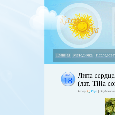
Главная
Методичка
Исследова
Липа сердце
июл
18
(лат. Tilia co
Автор:
Olya
| Опубликова