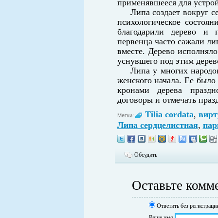
применявшееся для устрой
Липа создает вокруг с
психологическое состоян
благодарили дерево и 
первенца часто сажали ли
вместе. Дерево исполняло
уснувшего под этим дерев
Липа у многих народо
женского начала. Ее было
кронами дерева праздн
договоры и отмечать праз
Tilia cordata
,
вирт
Метки:
Липа сердцелистная
,
па
Обсудить
Оставьте комм
Ответить без регистраци
Ваше имя