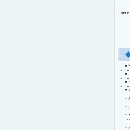
Здесь
К
Г
А
П
У
са
К