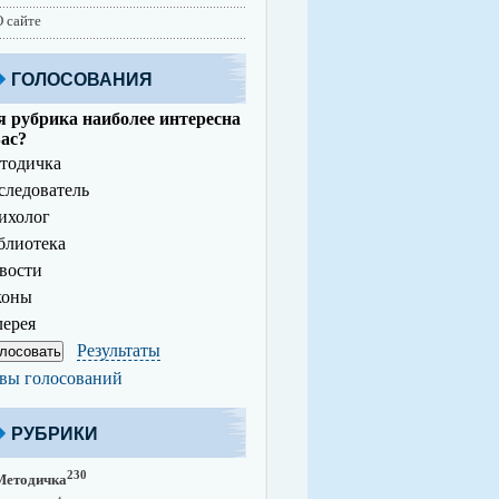
 сайте
ГОЛОСОВАНИЯ
 рубрика наиболее интересна
ас?
тодичка
ледователь
ихолог
лиотека
вости
коны
ерея
Результаты
вы голосований
РУБРИКИ
230
Методичка