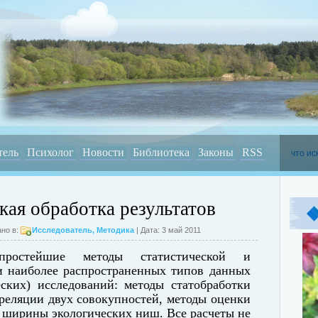
тель
Психолог
Новости
Библиотека
Законы
RSS
кая обработка результатов
но в:
Исследователь
,
Методика
| Дата: 3 май 2011
простейшие методы статистической и
и наиболее распространенных типов данных
еских) исследований: методы статобработки
реляции двух совокупностей, методы оценки
 ширины экологических ниш. Все расчеты не