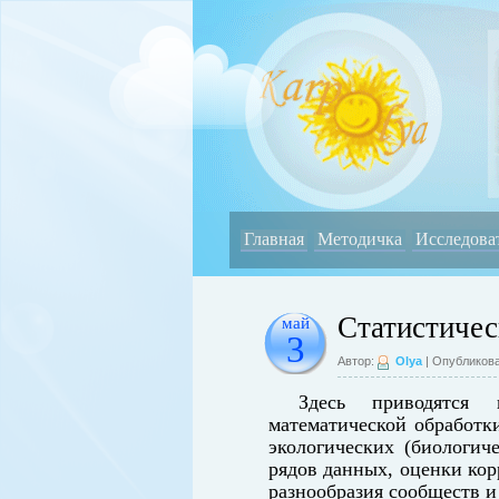
Главная
Методичка
Исследова
Статистичес
май
3
Автор:
Olya
| Опубликова
Здесь приводятся 
математической обработк
экологических (биологич
рядов данных, оценки кор
разнообразия сообществ и