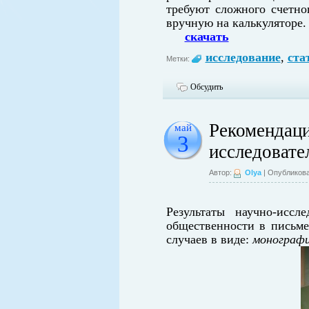
требуют сложного счетно
вручную на калькуляторе.
скачать
исследование
,
ста
Метки:
Обсудить
Рекомендаци
май
3
исследовате
Автор:
Olya
| Опубликова
Результаты
научно-иссл
общественности в письм
случаев в виде:
монографи