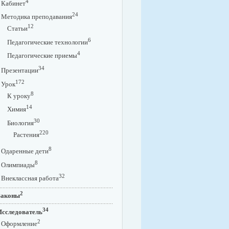
4
Кабинет
24
Методика преподавания
12
Статьи
6
Педагогические технологии
4
Педагогические приемы
34
Презентации
172
Урок
8
К уроку
14
Химия
30
Биология
220
Растения
8
Одаренные дети
8
Олимпиады
32
Внеклассная работа
2
Законы
34
Исследователь
2
Оформление