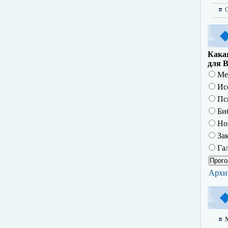
О
Какая
для В
Ме
Исс
Пс
Биб
Но
За
Гал
Архи