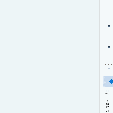
««
Пн
3
10
17
24