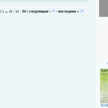
|
...
·
·
34
|
следующая ›
·
последняя »
1
32
33
ПАР