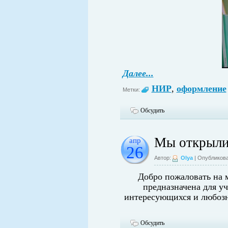
Далее...
НИР
,
оформление
Метки:
Обсудить
Мы открыли
апр
26
Автор:
Olya
| Опубликова
Добро пожаловать на 
предназначена для уч
интересующихся и любозн
Обсудить